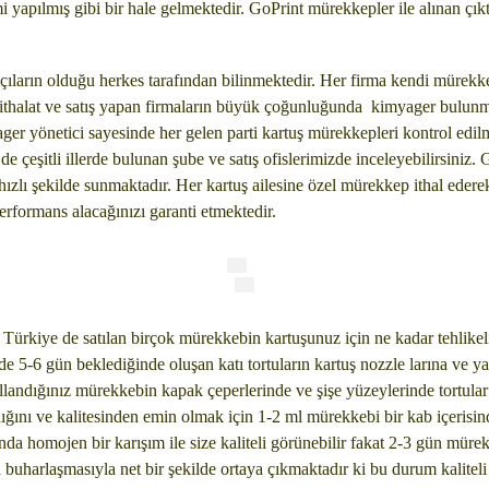
yapılmış gibi bir hale gelmektedir. GoPrint mürekkepler ile alınan çık
tçıların olduğu herkes tarafından bilinmektedir. Her firma kendi mürekkep
da ithalat ve satış yapan firmaların büyük çoğunluğunda kimyager bulu
r yönetici sayesinde her gelen parti kartuş mürekkepleri kontrol edilme
 çeşitli illerde bulunan şube ve satış ofislerimizde inceleyebilirsiniz. 
 hızlı şekilde sunmaktadır. Her kartuş ailesine özel mürekkep ithal eder
rformans alacağınızı garanti etmektedir.
n Türkiye de satılan birçok mürekkebin kartuşunuz için ne kadar tehlike
nde 5-6 gün beklediğinde oluşan katı tortuların kartuş nozzle larına ve y
ullandığınız mürekkebin kapak çeperlerinde ve şişe yüzeylerinde tortula
ğını ve kalitesinden emin olmak için 1-2 ml mürekkebi bir kab içerisin
da homojen bir karışım ile size kaliteli görünebilir fakat 2-3 gün mürek
n buharlaşmasıyla net bir şekilde ortaya çıkmaktadır ki bu durum kalitel