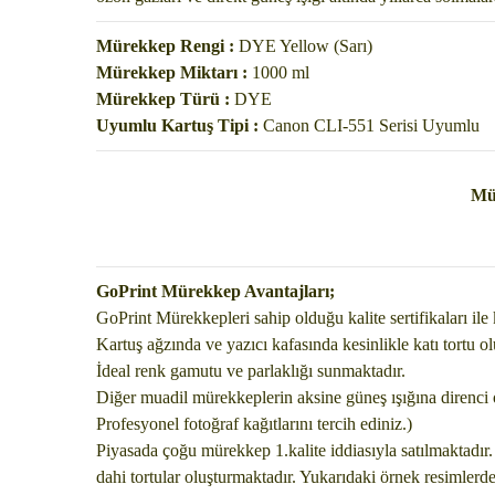
Mürekkep Rengi :
DYE Yellow (Sarı)
Mürekkep Miktarı :
1000 ml
Mürekkep Türü :
DYE
Uyumlu Kartuş Tipi :
Canon CLI-551 Serisi Uyumlu
Mür
GoPrint Mürekkep Avantajları;
GoPrint Mürekkepleri sahip olduğu kalite sertifikaları ile 
Kartuş ağzında ve yazıcı kafasında kesinlikle katı tortu 
İdeal renk gamutu ve parlaklığı sunmaktadır.
Diğer muadil mürekkeplerin aksine güneş ışığına direnci ol
Profesyonel fotoğraf kağıtlarını tercih ediniz.)
Piyasada çoğu mürekkep 1.kalite iddiasıyla satılmaktadı
dahi tortular oluşturmaktadır. Yukarıdaki örnek resimlerde