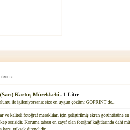
ileriniz
(Sarı) Kartuş Mürekkebi
- 1 Litre
dolumu ile igileniyorsanız size en uygun çözüm: GOPRINT de...
r ve kaliteli fotoğraf meraklıları için geliştirilmiş ekran
görüntüsüne en 
ekkep
serisidir. Koruma tabası en zayıf olan fotoğraf kağıtlarında dahi 
a karşı yüksek dirençlidir.