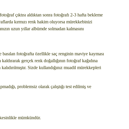
fotoğraf çıktısı aldıktan sonra fotoğrafı 2-3 hafta bekleme
raflarda kırmızı renk hakim oluyorsa mürekkebinizi
arınızın uzun yıllar albümde solmadan kalmasını
 basılan fotoğrafta özellikle saç renginin maviye kayması
 kaldırarak gerçek renk doğallığının fotoğraf kağıdına
n kalıdırılmıştır. Sizde kullandığınız muadil mürekkepleri
pmadığı, problemsiz olarak çalıştığı test edilmiş ve
z kesinlikle mümkündür.