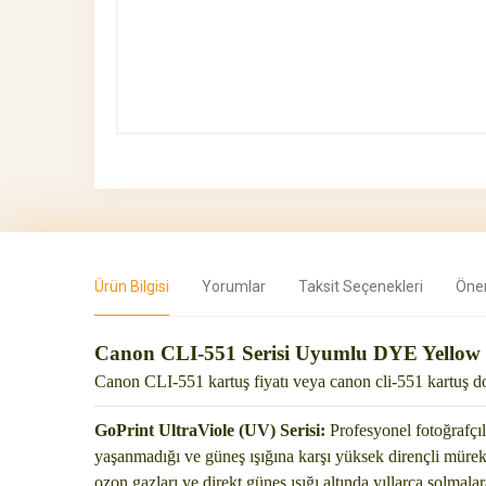
Ürün Bilgisi
Yorumlar
Taksit Seçenekleri
Öner
Canon CLI-551 Serisi Uyumlu DYE Yellow 
Canon CLI-551 kartuş fiyatı veya canon cli-551 kartuş 
GoPrint UltraViole (UV) Serisi:
Profesyonel fotoğrafçıla
yaşanmadığı ve güneş ışığına karşı yüksek dirençli mür
ozon
gazları ve direkt güneş ışığı altında yıllarca solmalar