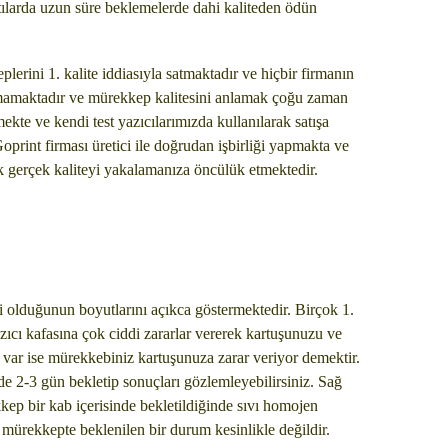
tılarda uzun süre beklemelerde dahi kaliteden ödün
lerini 1. kalite iddiasıyla satmaktadır ve hiçbir firmanın
nmamaktadır ve mürekkep kalitesini anlamak çoğu zaman
kte ve kendi test yazıcılarımızda kullanılarak satışa
Goprint firması üretici ile doğrudan işbirliği yapmakta ve
ek gerçek kaliteyi yakalamanıza öncülük etmektedir.
li olduğunun boyutlarını açıkca göstermektedir. Birçok 1.
azıcı kafasına çok ciddi zararlar vererek kartuşunuzu ve
r var ise mürekkebiniz kartuşunuza zarar veriyor demektir.
de 2-3 gün bekletip sonuçları gözlemleyebilirsiniz. Sağ
kep bir kab içerisinde bekletildiğinde sıvı homojen
i mürekkepte beklenilen bir durum kesinlikle değildir.