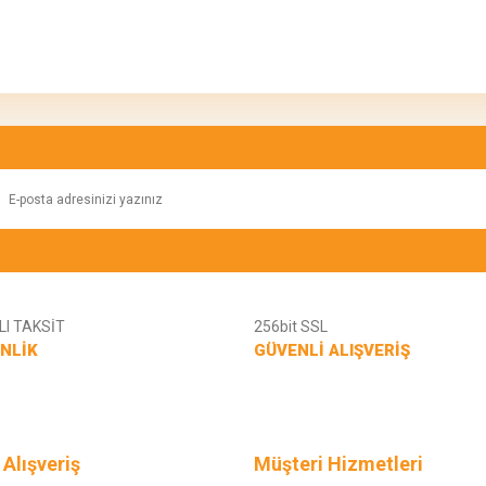
konularda yetersiz gördüğünüz noktaları öneri formunu kullanarak tarafımıza ilete
Bu ürüne ilk yorumu siz yapın!
Yorum Yaz
I TAKSİT
256bit SSL
NLİK
GÜVENLİ ALIŞVERİŞ
Gönder
 Alışveriş
Müşteri Hizmetleri