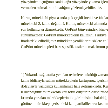
yüzeyinden uçtuğunu sanki kağıt yüzeyinde yıkama işlemi 
vermeden solmaların olmadığını gözlemleyebilirsiniz.
Kartuş mürekkebi piyasasında çok çeşitli üretici ve ithala
mürekkebi 2. kalite değildir!. Kartuş mürekkebi alanın
son kullanıcıya düşmektedir. GoPrint bünyesindeki kimyage
sunulmaktadır. GoPrint mürekkeplerin kalitesini Türkiye' de
fuarlardaki edindiğimiz mürekkep yeniliklerini sizlere en
GoPrint mürekkepleri bazı spesifik testlerde maksimum pe
1) Yukarıda sağ tarafta yer alan resimlere bakıldığı zama
kalite iddiasıyla satılan mürekkeplerin kartuşunuz içerisi
dolayısıyla yazıcınızı kullanılamaz hale getirmektedir. K
Kullandığınız mürekkebin katı tortu oluşturup oluşturmadı
kısımda yer alan mürekkeplerin ilk görüntüsüne bakıldığın
görünen mürekkep içerisindeki katı partiküller sıvı kısmı