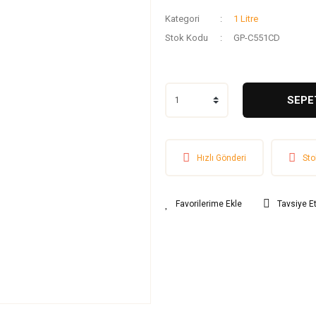
Kategori
1 Litre
Stok Kodu
GP-C551CD
SEPE
Hızlı Gönderi
Sto
Tavsiye E