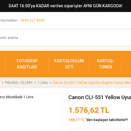
SAAT 16:00’ya KADAR verilen siparişler AYNI GÜN KARGODA!
 Hizmetleri :
0850 227 8000
FOTOĞRAF
KARTUŞ DOLUM
KARTUŞ-
KAĞITLARI
SETİ
TONER
r
PGI-550 / CLI-551
1 Litre
Canon CLI-551 Yellow Uyumlu Goprint Yazıcı Müre
Canon CLI-551 Yellow Uyum
1.576,62 TL
168,17 TL
'den başlayan taksitlerle!!!