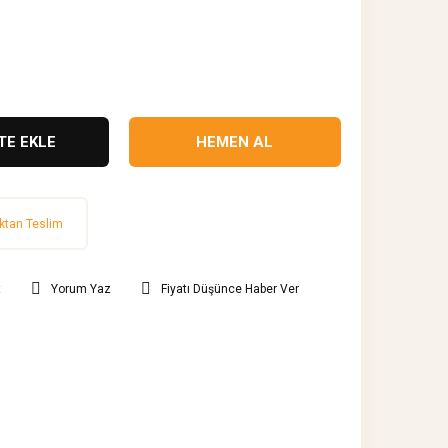
TE EKLE
HEMEN AL
ktan Teslim
t
Yorum Yaz
Fiyatı Düşünce Haber Ver