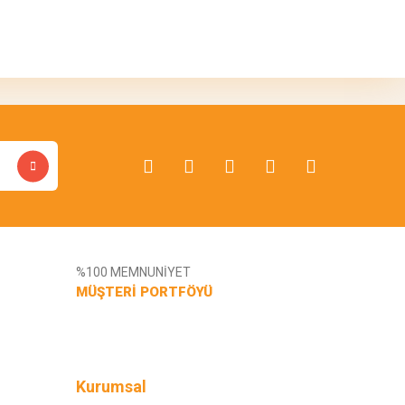
bilirsiniz.
%100 MEMNUNİYET
MÜŞTERİ PORTFÖYÜ
Kurumsal