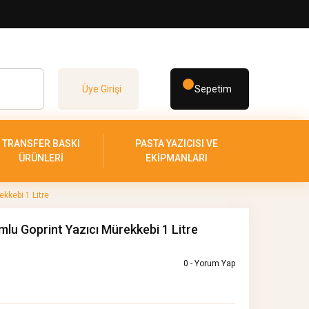
Üye Girişi
Sepetim
TRANSFER BASKI
PASTA YAZICISI VE
ÜRÜNLERİ
EKİPMANLARI
kkebi 1 Litre
lu Goprint Yazıcı Mürekkebi 1 Litre
0 - Yorum Yap