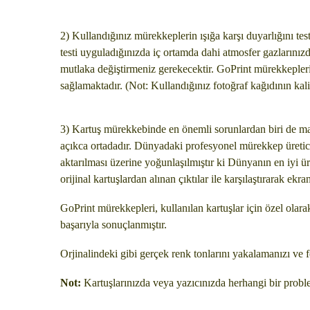
2) Kullandığınız mürekkeplerin ışığa karşı duyarlığını test
testi uyguladığınızda iç ortamda dahi atmosfer gazlarını
mutlaka değiştirmeniz gerekecektir. GoPrint mürekkepleri 
sağlamaktadır. (Not: Kullandığınız fotoğraf kağıdının kal
3) Kartuş mürekkebinde en önemli sorunlardan biri de mav
açıkca ortadadır. Dünyadaki profesyonel mürekkep üreticil
aktarılması üzerine yoğunlaşılmıştır ki Dünyanın en iyi ür
orijinal kartuşlardan alınan çıktılar ile karşılaştırarak e
GoPrint mürekkepleri, kullanılan kartuşlar için özel olara
başarıyla sonuçlanmıştır.
Orjinalindeki gibi gerçek renk tonlarını yakalamanızı ve
Not:
Kartuşlarınızda veya yazıcınızda herhangi bir proble