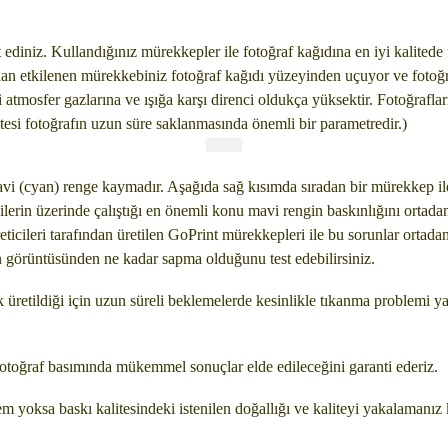
 ediniz. Kullandığınız mürekkepler ile fotoğraf kağıdına en iyi kalitede 
zdan etkilenen mürekkebiniz fotoğraf kağıdı yüzeyinden uçuyor ve fotoğ
atmosfer gazlarına ve ışığa karşı direnci oldukça yüksektir. Fotoğrafl
itesi fotoğrafın uzun süre saklanmasında önemli bir parametredir.)
i (cyan) renge kaymadır. Aşağıda sağ kısımda sıradan bir mürekkep ile
erin üzerinde çalıştığı en önemli konu mavi rengin baskınlığını ortadan
eticileri tarafından üretilen GoPrint mürekkepleri ile bu sorunlar ortada
kran görüntüsünden ne kadar sapma olduğunu test edebilirsiniz.
k üretildiği için uzun süreli beklemelerde kesinlikle tıkanma problemi ya
 fotoğraf basımında mükemmel sonuçlar elde edileceğini garanti ederiz.
m yoksa baskı kalitesindeki istenilen doğallığı ve kaliteyi yakalamanı