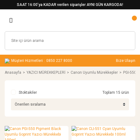
SAAT 16:00’ya KADAR verilen siparişler AYNI GÜN KARGODA!
Müşteri Hizmetleri :
0850 227 8000
Bize Ulaşın
Anasayfa
YAZICI MÜREKKEPLERİ
Canon Uyumlu Mürekkepler
PGI-550 /
Stoktakiler
Toplam 15 ürün