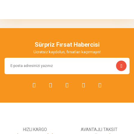
Bu ürünün fiyat bilgisi, resim, ürün açıklamalarında ve diğer
konularda yetersiz gördüğünüz noktaları öneri formunu kullanarak
Bu ürüne ilk yorumu siz yapın!
tarafımıza iletebilirsiniz.
Görüş ve önerileriniz için teşekkür ederiz.
Yorum Yaz
Ürün resmi kalitesiz, bozuk veya görüntülenemiyor.
Ürün açıklamasında eksik bilgiler bulunuyor.
Sürpriz Fırsat Habercisi
Ürün bilgilerinde hatalar bulunuyor.
Ücretsiz kaydolun, fırsatları kaçırmayın!
Ürün fiyatı diğer sitelerden daha pahalı.
Bu ürüne benzer farklı alternatifler olmalı.
Gönder
HIZLI KARGO
AVANTAJLI TAKSİT