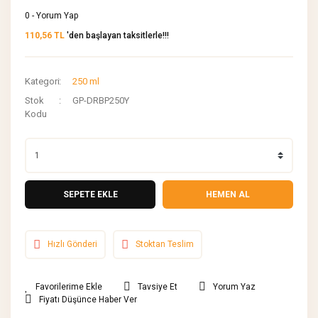
0 - Yorum Yap
110,56 TL
'den başlayan taksitlerle!!!
Kategori
250 ml
Stok
GP-DRBP250Y
Kodu
SEPETE EKLE
HEMEN AL
Hızlı Gönderi
Stoktan Teslim
Tavsiye Et
Yorum Yaz
Fiyatı Düşünce Haber Ver