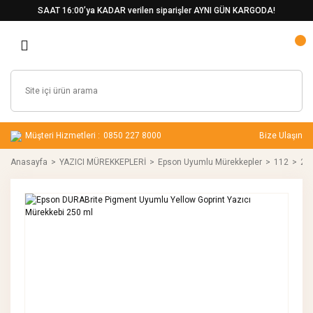
SAAT 16:00’ya KADAR verilen siparişler AYNI GÜN KARGODA!
Müşteri Hizmetleri :
0850 227 8000
Bize Ulaşın
Anasayfa
YAZICI MÜREKKEPLERİ
Epson Uyumlu Mürekkepler
112
25