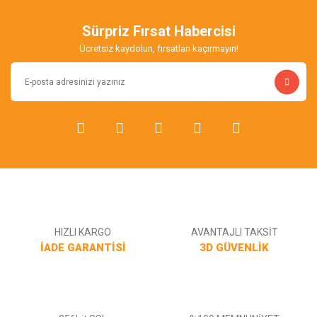
Sürpriz Fırsat Habercisi
Ücretsiz kaydolun, fırsatları kaçırmayın!
HIZLI KARGO
AVANTAJLI TAKSİT
İADE GARANTİSİ
3D GÜVENLİK