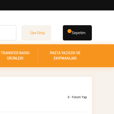
Üye Girişi
Sepetim
TRANSFER BASKI
PASTA YAZICISI VE
ÜRÜNLERİ
EKİPMANLARI
0 - Yorum Yap