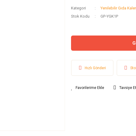
Kategori
Yenilebilir Gıda Kale
Stok Kodu
GP-YGK1P
G
Hızlı Gönderi
Sto
Tavsiye E