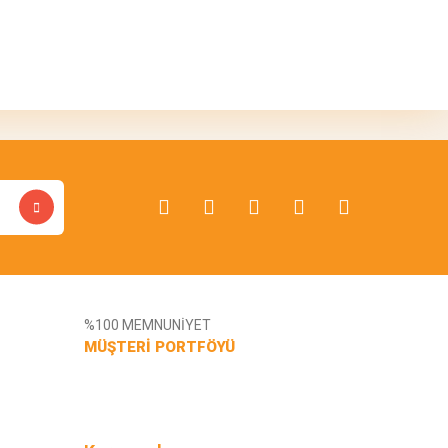
bilirsiniz.
%100 MEMNUNİYET
MÜŞTERİ PORTFÖYÜ