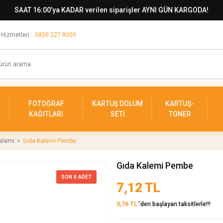
SAAT 16:00’ya KADAR verilen siparişler AYNI GÜN KARGODA!
 Hizmetleri :
0850 227 8000
FOTOĞRAF
KARTUŞ DOLUM
KARTUŞ-
KAĞITLARI
SETİ
TONER
Kalemi
Gıda Kalemi Pembe
Gıda Kalemi Pembe
SON
0
ADET
7,12 TL
0,76 TL
'den başlayan taksitlerle!!!