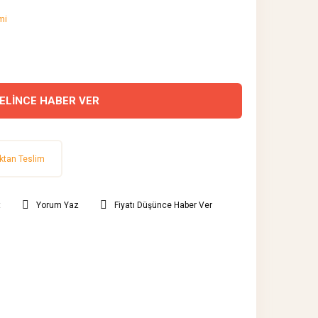
mi
ELİNCE HABER VER
ktan Teslim
t
Yorum Yaz
Fiyatı Düşünce Haber Ver