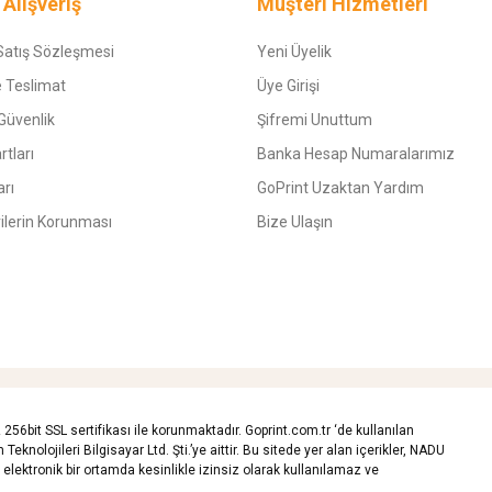
 Alışveriş
Müşteri Hizmetleri
Satış Sözleşmesi
Yeni Üyelik
 Teslimat
Üye Girişi
 Güvenlik
Şifremi Unuttum
rtları
Banka Hesap Numaralarımız
arı
GoPrint Uzaktan Yardım
rilerin Korunması
Bize Ulaşın
z 256bit SSL sertifikası ile korunmaktadır. Goprint.com.tr ‘de kullanılan
Teknolojileri Bilgisayar Ltd. Şti.’ye aittir. Bu sitede yer alan içerikler, NADU
ya elektronik bir ortamda kesinlikle izinsiz olarak kullanılamaz ve