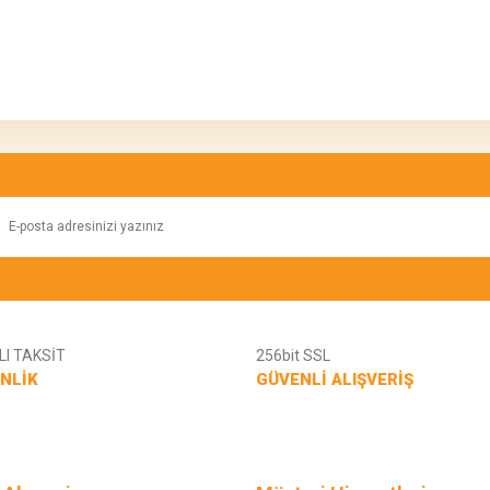
konularda yetersiz gördüğünüz noktaları öneri formunu kullanarak tarafımıza ilete
Bu ürüne ilk yorumu siz yapın!
Yorum Yaz
I TAKSİT
256bit SSL
NLİK
GÜVENLİ ALIŞVERİŞ
Gönder