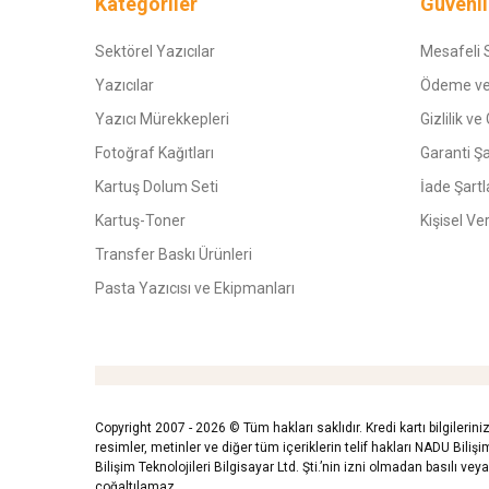
Kategoriler
Güvenli
Sektörel Yazıcılar
Mesafeli 
Yazıcılar
Ödeme ve
Yazıcı Mürekkepleri
Gizlilik ve
Fotoğraf Kağıtları
Garanti Şa
Kartuş Dolum Seti
İade Şartl
Kartuş-Toner
Kişisel Ve
Transfer Baskı Ürünleri
Pasta Yazıcısı ve Ekipmanları
Copyright 2007 - 2026 © Tüm hakları saklıdır. Kredi kartı bilgilerini
resimler, metinler ve diğer tüm içeriklerin telif hakları NADU Bilişim 
Bilişim Teknolojileri Bilgisayar Ltd. Şti.’nin izni olmadan basılı ve
çoğaltılamaz.