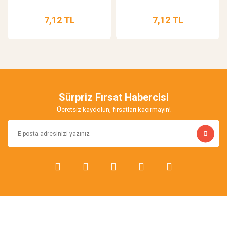
7,12 TL
7,12 TL
Sürpriz Fırsat Habercisi
Ücretsiz kaydolun, fırsatları kaçırmayın!