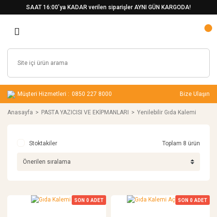
SAAT 16:00’ya KADAR verilen siparişler AYNI GÜN KARGODA!
Müşteri Hizmetleri :
0850 227 8000
Bize Ulaşın
Anasayfa
PASTA YAZICISI VE EKİPMANLARI
Yenilebilir Gıda Kalemi
Stoktakiler
Toplam 8 ürün
SON
0
ADET
SON
0
ADET