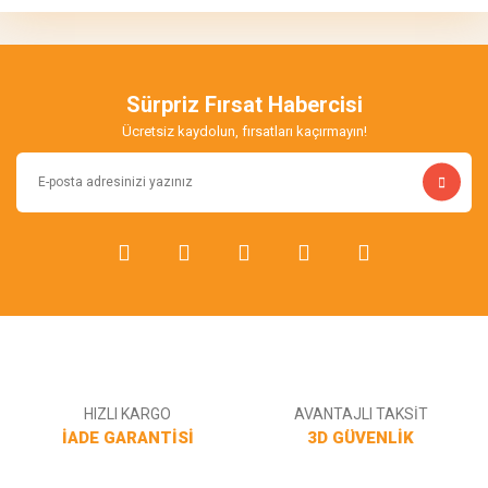
Görüş ve önerileriniz için teşekkür ederiz.
Yorum Yaz
Ürün resmi kalitesiz, bozuk veya görüntülenemiyor.
Ürün açıklamasında eksik bilgiler bulunuyor.
Sürpriz Fırsat Habercisi
Ürün bilgilerinde hatalar bulunuyor.
Ücretsiz kaydolun, fırsatları kaçırmayın!
Ürün fiyatı diğer sitelerden daha pahalı.
Bu ürüne benzer farklı alternatifler olmalı.
Gönder
HIZLI KARGO
AVANTAJLI TAKSİT
İADE GARANTİSİ
3D GÜVENLİK