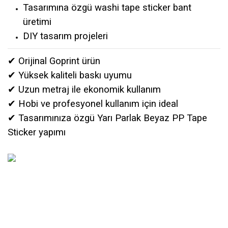
Tasarımına özgü washi tape sticker bant
üretimi
DIY tasarım projeleri
✔ Orijinal Goprint ürün
✔ Yüksek kaliteli baskı uyumu
✔ Uzun metraj ile ekonomik kullanım
✔ Hobi ve profesyonel kullanım için ideal
✔ Tasarımınıza özgü
Yarı Parlak Beyaz PP
Tape
Sticker yapımı
Bu ürünün fiyat bilgisi, resim, ürün açıklamalarında ve diğer
konularda yetersiz gördüğünüz noktaları öneri formunu kullanarak
Bu ürüne ilk yorumu siz yapın!
tarafımıza iletebilirsiniz.