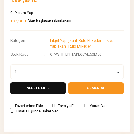
1.004,85 TL
0 - Yorum Yap
107,18 TL
'den başlayan taksitlerle!!!
Kategori
Inkjet Yapışkanlı Rulo Etiketler
,
Inkjet
Yapışkanlı Rulo Etiketler
Stok Kodu
GP-WHITEPPTAPE6CMx50M50
SEPETE EKLE
HEMEN AL
Tavsiye Et
Yorum Yaz
Fiyatı Düşünce Haber Ver