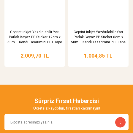
Goprint Inkjet Yazdırılabilir Yarı
Goprint Inkjet Yazdırılabilir Yarı
Parlak Beyaz PP Sticker 12cm x
Parlak Beyaz PP Sticker 6cm x
50m – Kendi Tasarımını PET Tape
50m – Kendi Tasarımını PET Tape
Sticker Yap
Sticker Yap
2.009,70 TL
1.004,85 TL
Sürpriz Fırsat Habercisi
Ücretsiz kaydolun, fırsatları kaçırmayın!