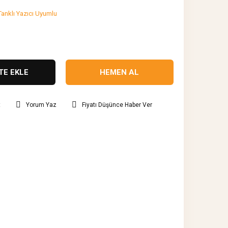
Tanklı Yazıcı Uyumlu
TE EKLE
HEMEN AL
t
Yorum Yaz
Fiyatı Düşünce Haber Ver