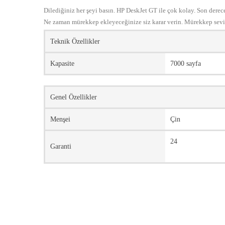
Dilediğiniz her şeyi basın. HP DeskJet GT ile çok kolay. Son derec
Ne zaman mürekkep ekleyeceğinize siz karar verin. Mürekkep sev
Teknik Özellikler
Kapasite
7000 sayfa
Genel Özellikler
Menşei
Çin
24
Garanti
Bu ürünün fiyat bilgisi, resim, ürün açıklamalarında ve diğer 
Görüş ve önerileriniz için teşekkür ederiz.