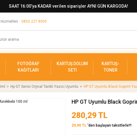
SAAT 16:00’ya KADAR verilen siparişler AYNI GÜN KARGODA!
 Hizmetleri :
0850 227 8000
FOTOĞRAF
KARTUŞ DOLUM
KARTUŞ-
KAĞITLARI
SETİ
TONER
0ml
Hp GT Serisi Orjinal Tanklı Yazıcı Uyumlu
HP GT Uyumlu Black Goprint Yaz
HP GT Uyumlu Black Goprin
280,29 TL
29,90 TL
'den başlayan taksitlerle!!!