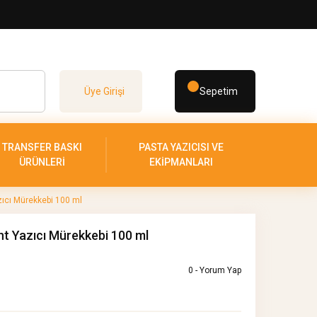
Üye Girişi
Sepetim
TRANSFER BASKI
PASTA YAZICISI VE
ÜRÜNLERİ
EKİPMANLARI
ıcı Mürekkebi 100 ml
t Yazıcı Mürekkebi 100 ml
0 - Yorum Yap