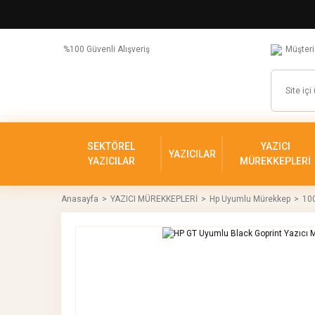
%100 Güvenli Alışveriş
Müşteri
SEKTÖREL
YAZICI
YAZICILAR
YAZICILAR
MÜREKKEPLERİ
Anasayfa
YAZICI MÜREKKEPLERİ
Hp Uyumlu Mürekkep
10