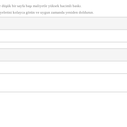
e düşük bir sayfa başı maliyetle yüksek hacimli baskı.
iyelerini kolayca görün ve uygun zamanda yeniden doldurun.
konularda yetersiz gördüğünüz noktaları öneri formunu kullanarak tarafımıza ilete
Bu ürüne ilk yorumu siz yapın!