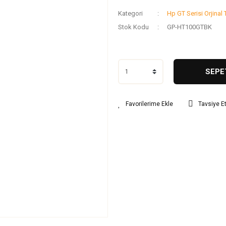
Kategori
Hp GT Serisi Orjinal 
Stok Kodu
GP-HT100GTBK
SEPE
Tavsiye E