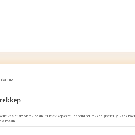
ileriniz
rekkep
liyetle kesintisiz olarak basın. Yüksek kapasiteli goprint mürekkep şişeleri yüksek 
z olmasın.