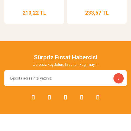
210,22 TL
233,57 TL
Sürpriz Fırsat Habercisi
Ücretsiz kaydolun, fırsatları kaçırmayın!