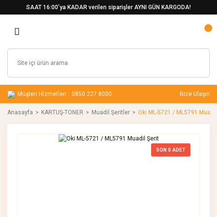
SAAT 16:00’ya KADAR verilen siparişler AYNI GÜN KARGODA!
Müşteri Hizmetleri :
0850 227 8000
Bize Ulaşın
Anasayfa
KARTUŞ-TONER
Muadil Şeritler
Oki ML-5721 / ML5791 Muadil 
SON
0
ADET