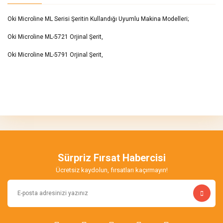
Oki Microline ML Serisi Şeritin Kullandığı Uyumlu Makina Modelleri;
Oki Microline ML-5721 Orjinal Şerit,
Oki Microline ML-5791 Orjinal Şerit,
Bu ürünün fiyat bilgisi, resim, ürün açıklamalarında ve diğer
konularda yetersiz gördüğünüz noktaları öneri formunu kullanarak
Bu ürüne ilk yorumu siz yapın!
tarafımıza iletebilirsiniz.
Görüş ve önerileriniz için teşekkür ederiz.
Yorum Yaz
Ürün resmi kalitesiz, bozuk veya görüntülenemiyor.
Ürün açıklamasında eksik bilgiler bulunuyor.
Sürpriz Fırsat Habercisi
Ürün bilgilerinde hatalar bulunuyor.
Ücretsiz kaydolun, fırsatları kaçırmayın!
Ürün fiyatı diğer sitelerden daha pahalı.
Bu ürüne benzer farklı alternatifler olmalı.