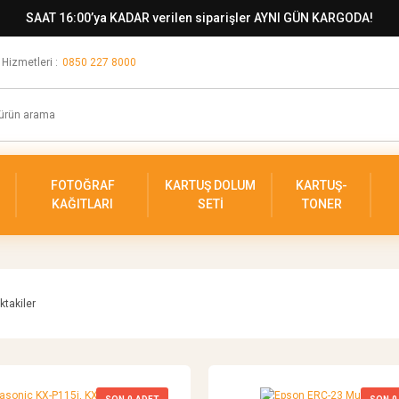
SAAT 16:00’ya KADAR verilen siparişler AYNI GÜN KARGODA!
 Hizmetleri :
0850 227 8000
FOTOĞRAF
KARTUŞ DOLUM
KARTUŞ-
KAĞITLARI
SETİ
TONER
ktakiler