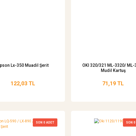
pson Lx-350 Muadil Şerit
OKI 320/321 ML-3320/ ML-
Mudil Kartuş
122,03 TL
71,19 TL
SON
0
ADET
SON
0