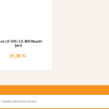
on LX-300 / LQ-800 Muadil
Şerit
81,36 TL