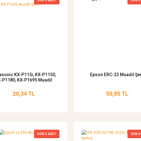
SON
0
ADET
SON
0
asonic KX-P115i, KX-P1150,
Epson ERC-23 Muadil Şer
-P1180, KX-P1695 Muadil
Şerit
20,34 TL
50,85 TL
SON
0
ADET
SON
0