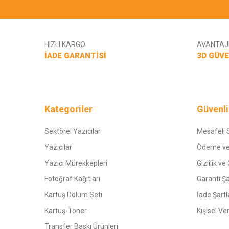
HIZLI KARGO
AVANTAJL
İADE GARANTİSİ
3D GÜVE
Kategoriler
Güvenli
Sektörel Yazıcılar
Mesafeli 
Yazıcılar
Ödeme ve
Yazıcı Mürekkepleri
Gizlilik ve
Fotoğraf Kağıtları
Garanti Şa
Kartuş Dolum Seti
İade Şartl
Kartuş-Toner
Kişisel Ve
Transfer Baskı Ürünleri