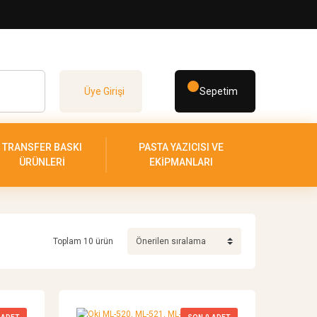
Üye Girişi
Sepetim
TRANSFER BASKI
PASTA YAZICISI VE
ÜRÜNLERİ
EKİPMANLARI
Toplam 10 ürün