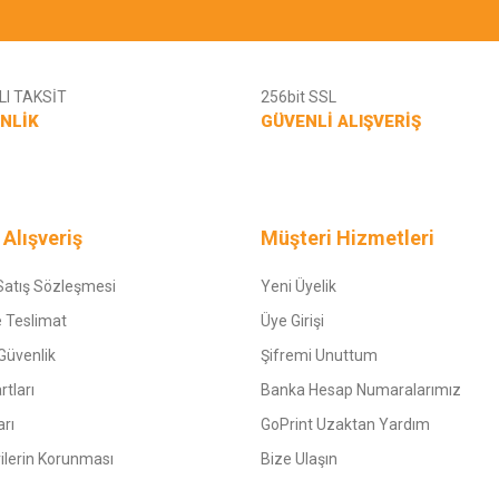
I TAKSİT
256bit SSL
NLİK
GÜVENLİ ALIŞVERİŞ
 Alışveriş
Müşteri Hizmetleri
Satış Sözleşmesi
Yeni Üyelik
 Teslimat
Üye Girişi
 Güvenlik
Şifremi Unuttum
rtları
Banka Hesap Numaralarımız
arı
GoPrint Uzaktan Yardım
rilerin Korunması
Bize Ulaşın