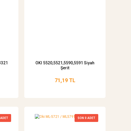
3321
OKI 5520,5521,5590,5591 Siyah
Şerit
71,19 TL
ADET
SON
0
ADET