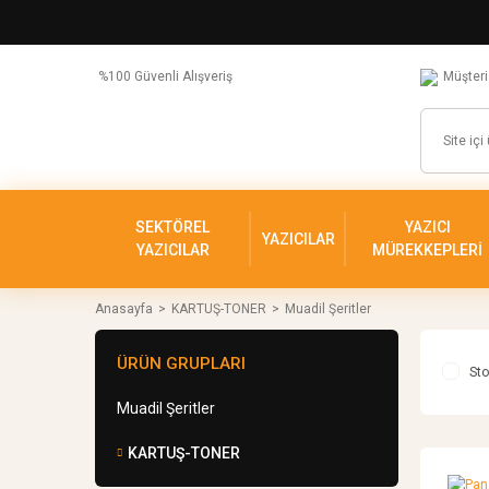
%100 Güvenli Alışveriş
Müşteri
SEKTÖREL
YAZICI
YAZICILAR
YAZICILAR
MÜREKKEPLERİ
Anasayfa
KARTUŞ-TONER
Muadil Şeritler
ÜRÜN GRUPLARI
Sto
Muadil Şeritler
KARTUŞ-TONER