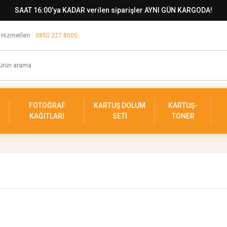
SAAT 16:00’ya KADAR verilen siparişler AYNI GÜN KARGODA!
 Hizmetleri :
0850 227 8000
FOTOĞRAF
KARTUŞ DOLUM
KARTUŞ-
KAĞITLARI
SETİ
TONER