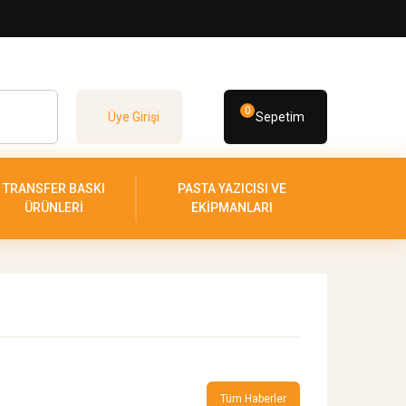
0
Üye Girişi
Sepetim
TRANSFER BASKI
PASTA YAZICISI VE
ÜRÜNLERİ
EKİPMANLARI
Tüm Haberler