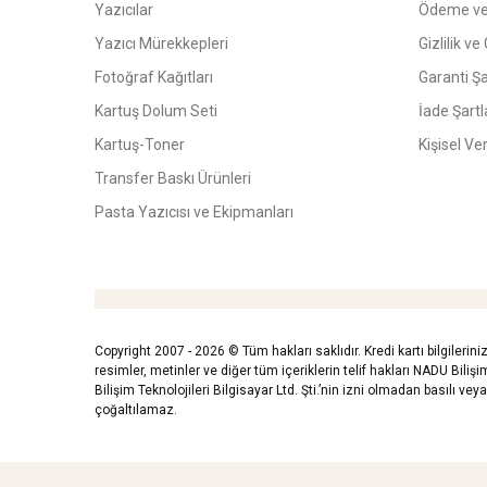
Yazıcılar
Ödeme ve
Yazıcı Mürekkepleri
Gizlilik ve
Fotoğraf Kağıtları
Garanti Şa
Kartuş Dolum Seti
İade Şartl
Kartuş-Toner
Kişisel Ve
Transfer Baskı Ürünleri
Pasta Yazıcısı ve Ekipmanları
Copyright 2007 - 2026 © Tüm hakları saklıdır. Kredi kartı bilgilerini
resimler, metinler ve diğer tüm içeriklerin telif hakları NADU Bilişim 
Bilişim Teknolojileri Bilgisayar Ltd. Şti.’nin izni olmadan basılı ve
çoğaltılamaz.