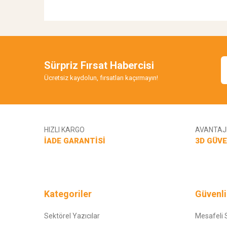
Sürpriz Fırsat Habercisi
Ücretsiz kaydolun, fırsatları kaçırmayın!
HIZLI KARGO
AVANTAJL
İADE GARANTİSİ
3D GÜVE
Kategoriler
Güvenli
Sektörel Yazıcılar
Mesafeli 