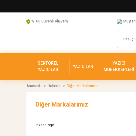
%100 Güvenli Alışveriş
Müşteri
SEKTÖREL
YAZICI
YAZICILAR
YAZICILAR
MÜREKKEPLERİ
Anasayfa
Haberler
Diğer Markalarımız
Diğer Markalarımız
İnkser logo