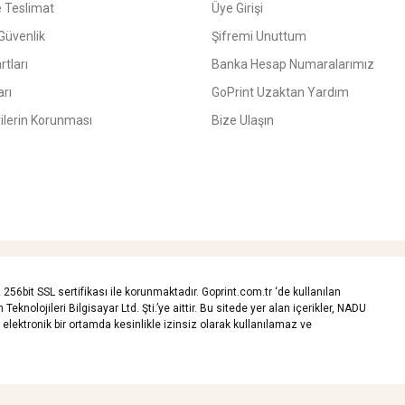
 Teslimat
Üye Girişi
 Güvenlik
Şifremi Unuttum
rtları
Banka Hesap Numaralarımız
arı
GoPrint Uzaktan Yardım
rilerin Korunması
Bize Ulaşın
z 256bit SSL sertifikası ile korunmaktadır. Goprint.com.tr ‘de kullanılan
Teknolojileri Bilgisayar Ltd. Şti.’ye aittir. Bu sitede yer alan içerikler, NADU
ya elektronik bir ortamda kesinlikle izinsiz olarak kullanılamaz ve
®
®
(
Premium Partner)
İKOMERS
IdeaSoft