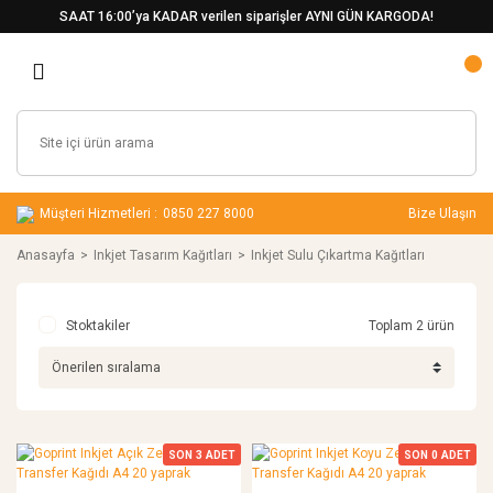
SAAT 16:00’ya KADAR verilen siparişler AYNI GÜN KARGODA!
Müşteri Hizmetleri :
0850 227 8000
Bize Ulaşın
Anasayfa
Inkjet Tasarım Kağıtları
Inkjet Sulu Çıkartma Kağıtları
Stoktakiler
Toplam 2 ürün
SON
3
ADET
SON
0
ADET