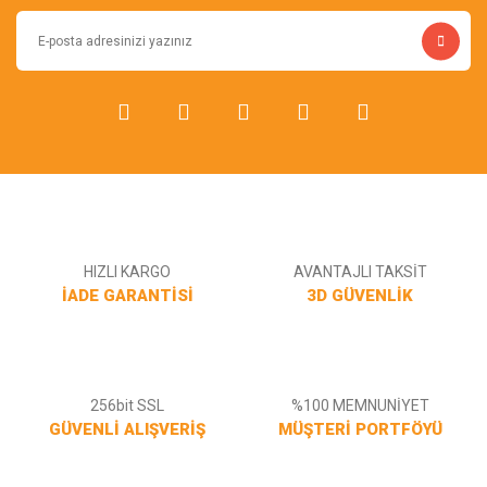
HIZLI KARGO
AVANTAJLI TAKSİT
İADE GARANTİSİ
3D GÜVENLİK
256bit SSL
%100 MEMNUNİYET
GÜVENLİ ALIŞVERİŞ
MÜŞTERİ PORTFÖYÜ