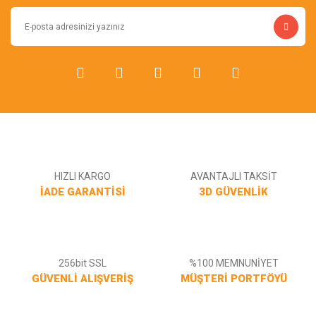
HIZLI KARGO
AVANTAJLI TAKSİT
İADE GARANTİSİ
3D GÜVENLİK
256bit SSL
%100 MEMNUNİYET
GÜVENLİ ALIŞVERİŞ
MÜŞTERİ PORTFÖYÜ